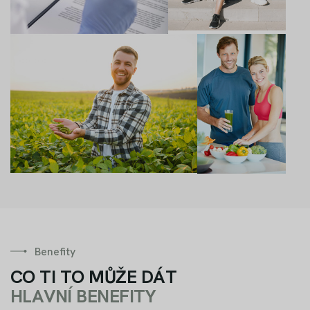
Benefity
C
O
T
I
T
O
M
Ů
Ž
E
D
Á
T
H
L
A
V
N
Í
B
E
N
E
F
I
T
Y