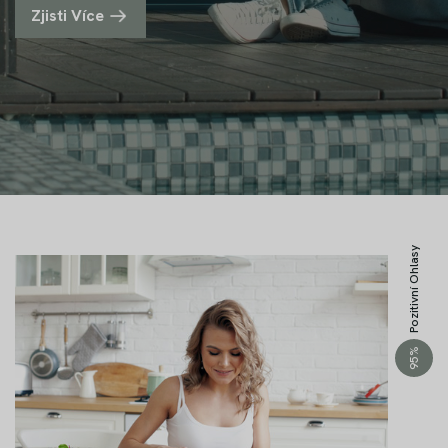
Zjisti Více
Pozitivní Ohlasy
%
95