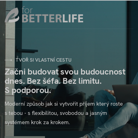
TVOŘ SI VLASTNÍ CESTU
Z
a
č
n
i
b
u
d
o
v
a
t
s
v
o
u
b
u
d
o
u
c
n
o
s
t
d
n
e
s
.
B
e
z
š
é
f
a
.
B
e
z
l
i
m
i
t
u
.
S
p
o
d
p
o
r
o
u
.
Moderní způsob jak si vytvořit příjem který roste
s tebou - s flexibilitou, svobodou a jasným
systémem krok za krokem.