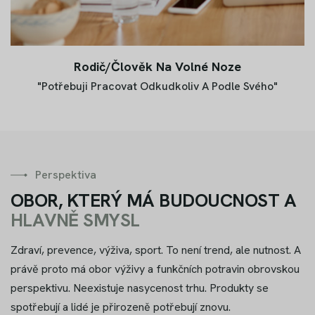
Rodič/člověk Na Volné Noze
"potřebuji Pracovat Odkudkoliv A Podle Svého"
Perspektiva
O
B
O
R
,
K
T
E
R
Ý
M
Á
B
U
D
O
U
C
N
O
S
T
A
H
L
A
V
N
Ě
S
M
Y
S
L
Zdraví, prevence, výživa, sport. To není trend, ale nutnost. A
právě proto má obor výživy a funkčních potravin obrovskou
perspektivu. Neexistuje nasycenost trhu. Produkty se
spotřebují a lidé je přirozeně potřebují znovu.