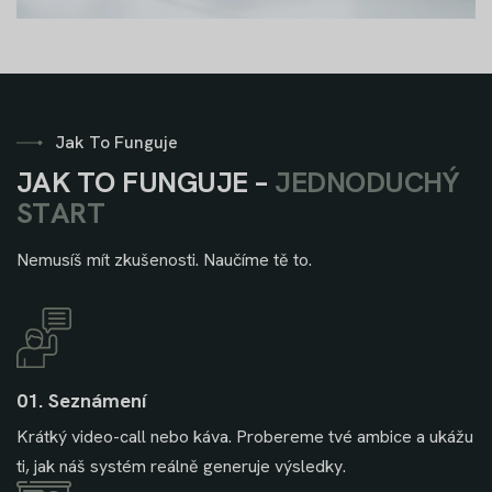
Jak To Funguje
J
A
K
T
O
F
U
N
G
U
J
E
–
J
E
D
N
O
D
U
C
H
Ý
S
T
A
R
T
Nemusíš mít zkušenosti. Naučíme tě to.
01. Seznámení
Krátký video-call nebo káva. Probereme tvé ambice a ukážu
ti, jak náš systém reálně generuje výsledky.