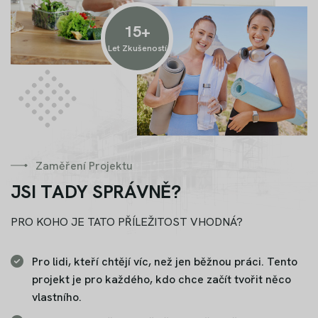
15
+
Let Zkušeností
Zaměření Projektu
J
S
I
T
A
D
Y
S
P
R
Á
V
N
Ě
?
PRO KOHO JE TATO PŘÍLEŽITOST VHODNÁ?
Pro lidi, kteří chtějí víc, než jen běžnou práci. Tento
projekt je pro každého, kdo chce začít tvořit něco
vlastního.